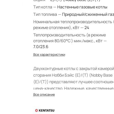
Тип котла
—
Настенные газовые котлы
Тип топлива
—
Природный/сжиженный га
Номинальная теплопроизводительность 
режиме отопления), кВт
—
24
Теплопроизводительность (в режиме
отопления 80/60°С ) мин./макс., кВт
—
7.0/23.6
Все характеристики
Двухконтурные котлы с закрытой камеро
сгорания Нобби Бэйс (Е)/(Т) (Nobby Base
(E)/(T)) представляют лучшее соотноше
цена-качество. Надежные, качественные
комплектующие, компактные размеры и
Все описание
возможность управления по WiFi с помо
приложения на смартфоне станут лучшим