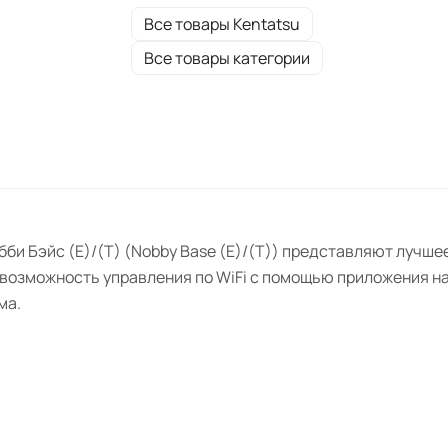
выбором для отопления и горячего
Все товары Kentatsu
водоснабжения квартиры или дома.
Все товары категории
бби Бэйс (Е)/(Т) (Nobby Base (E)/(T)) представляют лучш
возможность управления по WiFi с помощью приложения н
ма.