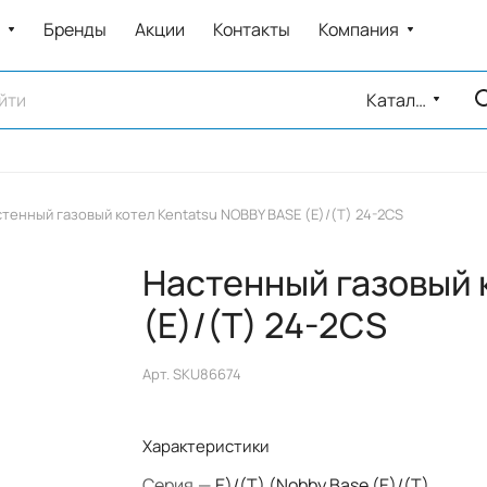
Бренды
Акции
Контакты
Компания
Каталог
тенный газовый котел Kentatsu NOBBY BASE (E)/(T) 24-2CS
Настенный газовый 
(E)/(T) 24-2CS
Арт.
SKU86674
Характеристики
Серия
—
E)/(T) (Nobby Base (E)/(T)