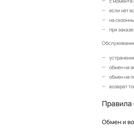
с момента 
если нет в
на сезонны
при заказе
Обслуживание
устранение
обмен на а
обмен на п
возврат то
Правила 
Обмен и в