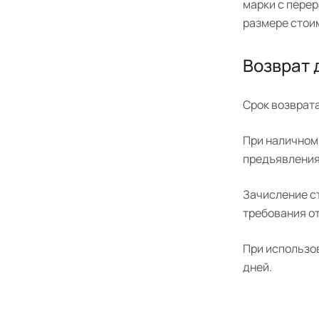
марки с пере
размере стои
Возврат 
Срок возврата
При наличном 
предъявления
Зачисление ст
требования от
При использо
дней.