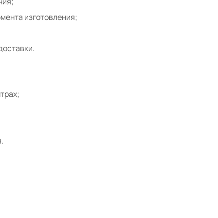
ния;
омента изготовления;
доставки.
трах;
.