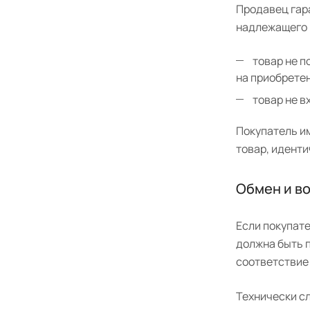
Продавец гара
надлежащего 
товар не п
на приобретен
товар не в
Покупатель им
товар, иденти
Обмен и в
Если покупате
должна быть п
соответствие 
Технически с