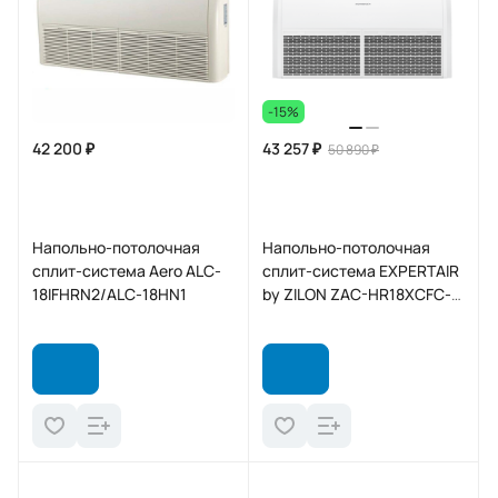
-15%
42 200 ₽
43 257 ₽
50 890 ₽
Напольно-потолочная
Напольно-потолочная
сплит-система Aero ALC-
сплит-система EXPERTAIR
18IFHRN2/ALC-18HN1
by ZILON ZAC-HR18XCFC-
IU/ZAC-HD18XC-OU 2025
HARD on/off