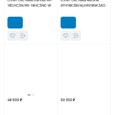
18CHC3N/RK-18HC3NE-W
ATH18K3BI/AUHN18NK3AO
48 900 ₽
50 350 ₽