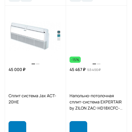
-15%
45 000 ₽
45 467 ₽
53 490 ₽
Сплит система Jax ACT-
Напольно-потолочная
20HE
сплит-система EXPERTAIR
by ZILON ZAC-HD18XCFC-
IU/ZAC-HD18XC-OU HARD
on/off