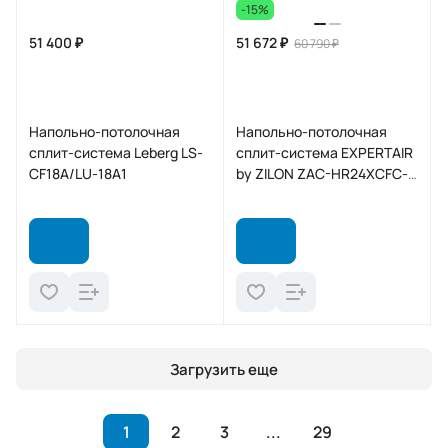
-15%
51 400 ₽
51 672 ₽
60 790 ₽
Напольно-потолочная
Напольно-потолочная
сплит-система Leberg LS-
сплит-система EXPERTAIR
CF18A/LU-18A1
by ZILON ZAC-HR24XCFC-
IU/ZAC-HD24XC-OU 2025
HARD on/off
Загрузить еще
1
2
3
...
29