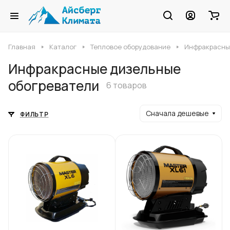
Главная
Каталог
Тепловое оборудование
Инфракрасны
Инфракрасные дизельные
обогреватели
6 товаров
Сначала дешевые
ФИЛЬТР