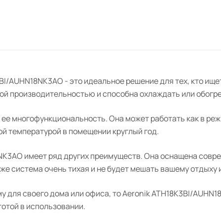
BI/AUHN18NK3AO - это идеальное решение для тех, кто ищ
ой производительностью и способна охлаждать или обогре
ее многофункциональность. Она может работать как в режи
й температурой в помещении круглый год.
8NK3AO имеет ряд других преимуществ. Она оснащена совр
кже система очень тихая и не будет мешать вашему отдыху 
 для своего дома или офиса, то Aeronik ATH18K3BI/AUHN1
отой в использовании.