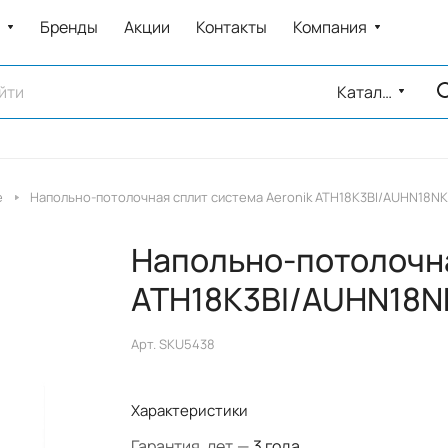
Бренды
Акции
Контакты
Компания
Каталог
е
Напольно-потолочная сплит система Aeronik ATH18K3BI/AUHN18N
Напольно-потолочна
ATH18K3BI/AUHN18
Арт.
SKU5438
Характеристики
Гарантия, лет
—
3 года