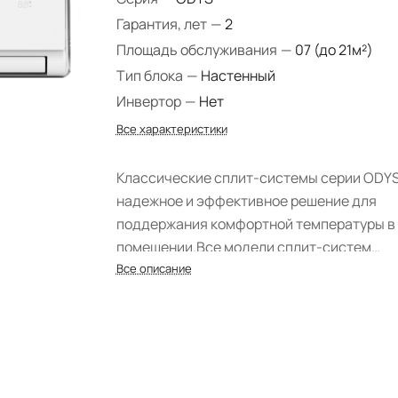
Гарантия, лет
—
2
Площадь обслуживания
—
07 (до 21м²)
Тип блока
—
Настенный
Инвертор
—
Нет
Все характеристики
Классические сплит-системы серии ODYS
надежное и эффективное решение для
поддержания комфортной температуры в
помещении.
Все модели сплит-систем
соответствуют А классу
Все описание
энергоэффективности.
Сплит-системы O
работают в четырех режимах: охлаждение
нагрев, вентиляция и осушение.
5 скорост
воздушного потока внутреннего блока да
возможность регулировать потоки холод