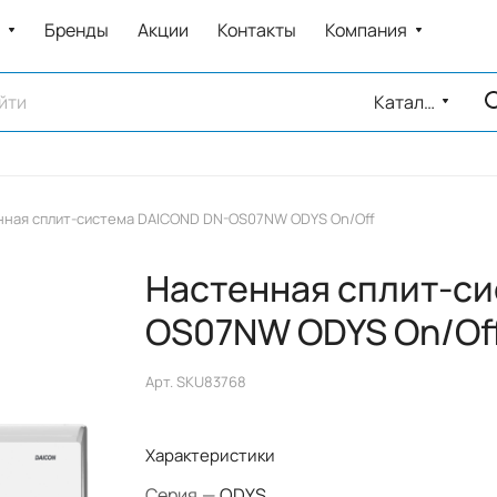
Бренды
Акции
Контакты
Компания
Каталог
нная сплит-система DAICOND DN-OS07NW ODYS On/Off
Настенная сплит-си
OS07NW ODYS On/Of
Арт.
SKU83768
Характеристики
Серия
—
ODYS