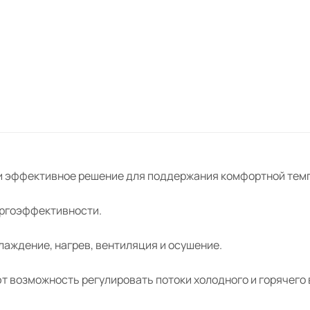
и горячего воздуха.
Сплит-системы DAIC
работают на озонобезопасном хладагент
R32
Гарантийный срок на сплит-системы
DAICOND составляет 2 года.
 и эффективное решение для поддержания комфортной тем
ергоэффективности.
аждение, нагрев, вентиляция и осушение.
т возможность регулировать потоки холодного и горячего 