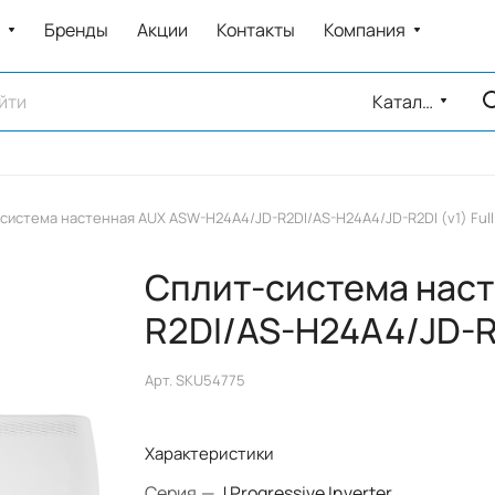
Бренды
Акции
Контакты
Компания
Каталог
система настенная AUX ASW-H24A4/JD-R2DI/AS-H24A4/JD-R2DI (v1) Full 
Сплит-система нас
R2DI/AS-H24A4/JD-R2D
Арт.
SKU54775
Характеристики
Серия
—
J Progressive Inverter