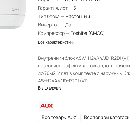
Гарантия, лет
—
5
Тип блока
—
Настенный
Инвертор
—
Да
Компрессор
—
Toshiba (GMCC)
Все характеристики
Внутренний блок ASW-H24A4/JD-R2DI (v1)
позволяет эффективно охлаждать помещ
до 70м2. Идет в комплекте с наружным б
AS-H24A4/JD-R2DI (v1)
Все описание
Все товары AUX
Все товары категори