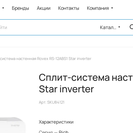
Бренды
Акции
Контакты
Компания
Каталог
система настенная Rovex RS-12ABS1 Star inverter
Сплит-система наст
Star inverter
Арт.
SKU84121
Характеристики
Серия
—
Rich