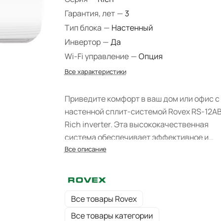
Гарантия, лет
—
3
Тип блока
—
Настенный
Инвертор
—
Да
Wi-Fi управление
—
Опция
Все характеристики
Приведите комфорт в ваш дом или офис с
настенной сплит-системой Rovex RS-12A
Rich inverter. Эта высококачественная
система обеспечивает эффективное и
экономичное охлаждение в жаркие летни
Все описание
дни и надежное обогрев в холодные меся
Все товары Rovex
Все товары категории