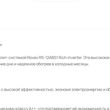
er
лит-системой Rovex RS-12ABS1 Rich inverter. Эта высокок
ие дни и надежное обогрев в холодные месяцы.
ь с высокой эффективностью, экономя электроэнергию и о
ескому классу A++, что подтверждает её экономичность 