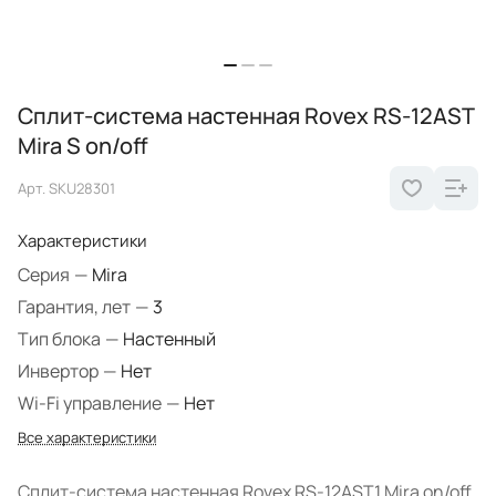
Сплит-система настенная Rovex RS-12AST
Mira S on/off
Арт.
SKU28301
Характеристики
Серия
—
Mira
Гарантия, лет
—
3
Тип блока
—
Настенный
Инвертор
—
Нет
Wi-Fi управление
—
Нет
Все характеристики
Сплит-система настенная Rovex RS-12AST1 Mira on/off