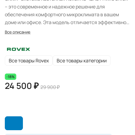
– это современное и надежное решение для
обеспечения комфортного микроклимата в вашем
доме или офисе. Эта модель отличается эффективной
работой, высоким качеством материалов и
Все описание
продуманным дизайном.
Все товары Rovex
Все товары категории
-18%
24 500 ₽
29 900 ₽