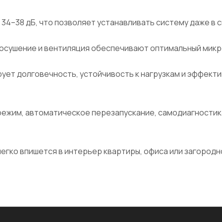
34–38 дБ, что позволяет устанавливать систему даже в с
 осушение и вентиляция обеспечивают оптимальный микр
ет долговечность, устойчивость к нагрузкам и эффектив
ежим, автоматическое перезапускание, самодиагностик
егко впишется в интерьер квартиры, офиса или загородн