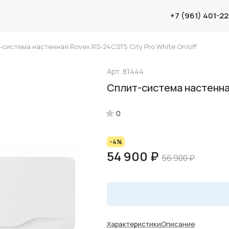
+7 (961) 401-2
система настенная Rovex RS-24CST5 City Pro White On/off
Арт.
81444
Сплит-система настенная
0
-4%
54 900 ₽
56 900 ₽
Характеристики
Описание