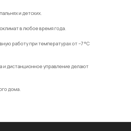
пальнях и детских.
оклимат в любое время года.
ную работу при температурах от –7 °C
а и дистанционное управление делают
ого дома.