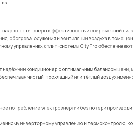
вка
нит надёжность, энергоэффективность и современный диз
ния, обогрева, осушения и вентиляции воздуха в помеще
ному управлению, сплит-системы City Pro обеспечивают
ищет надёжный кондиционер с оптимальным балансом цены,
беспечивая чистый, прохладный или тёплый воздух именно 
чное потребление электроэнергии без потери производи
менному инверторному управлению и термоконтролю, ко