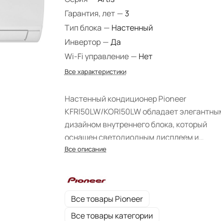
Гарантия, лет
—
3
Тип блока
—
Настенный
Инвертор
—
Да
Wi-Fi управление
—
Нет
Все характеристики
Настенный кондиционер Pioneer
KFRI50LW/KORI50LW обладает элегантны
дизайном внутреннего блока, который
оснащен светодиодным дисплеем и
индикаторами режимов работы. Устройст
Все описание
предназначено для бытового обслуживан
отличается тихой работой и низким
потреблением электроэнергии.
Все товары Pioneer
Все товары категории