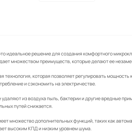
 это идеальное решение для создания комфортного микрокл
адает множеством преимуществ, которые делают ее незаме
я технология, которая позволяет регулировать мощность 
требление и сэкономить на электричестве.
даляют из воздуха пыль, бактерии и другие вредные прим
льных путей снижается.
меет множество дополнительных функций, таких как автом
ает высоким КПД и низким уровнем шума.