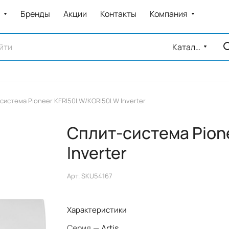
Бренды
Акции
Контакты
Компания
Каталог
система Pioneer KFRI50LW/KORI50LW Inverter
Сплит-система Pion
Inverter
Арт.
SKU54167
Характеристики
Серия
—
Artis