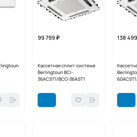
99 799 ₽
138 499
lingtoun
Кассетная сплит-система
Кассетн
Berlingtoun BCI-
Berlingt
36ACST1/BCO-36AST1
60ACST1