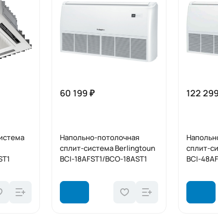
60 199 ₽
122 299
система
Напольно-потолочная
Напольн
сплит-система Berlingtoun
сплит-си
ST1
BCI-18AFST1/BCO-18AST1
BCI-48A