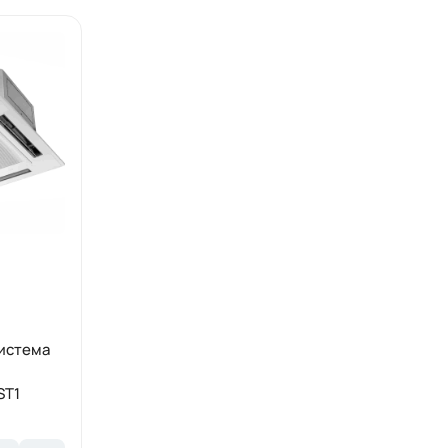
система
ST1