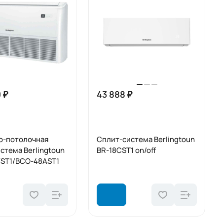
 ₽
43 888 ₽
о-потолочная
Сплит-система Berlingtoun
стема Berlingtoun
BR-18CST1 on/off
FST1/BCO-48AST1