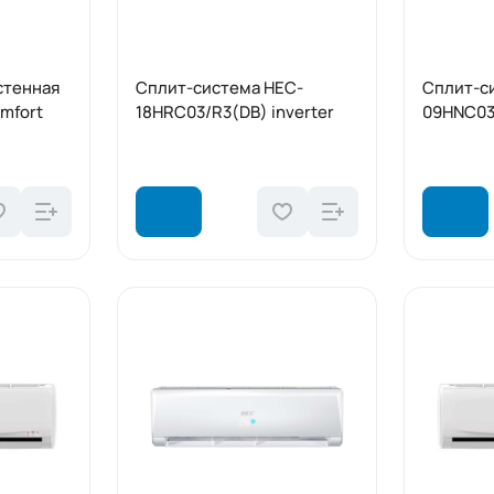
стенная
Сплит-система HEC-
Сплит-с
mfort
18HRC03/R3(DB) inverter
09HNC03