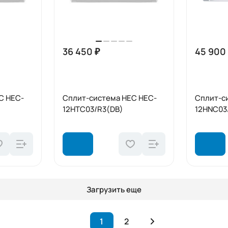
36 450 ₽
45 900
C HEC-
Сплит-система HEC HEC-
Сплит-с
12HTC03/R3(DB)
12HNC03
Загрузить еще
1
2