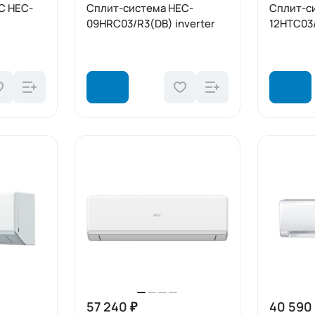
C HEC-
Сплит-система HEC-
Сплит-с
09HRC03/R3(DB) inverter
12HTC03
57 240 ₽
40 590