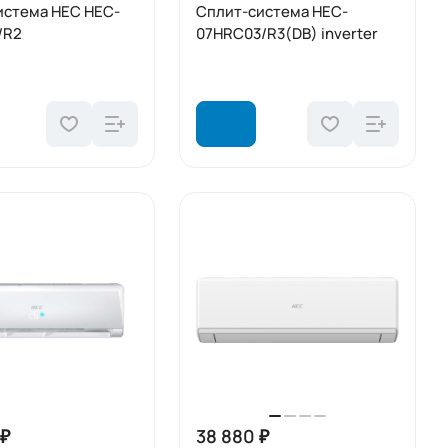
истема HEC HEC-
Сплит-система HEC-
/R2
07HRC03/R3(DB) inverter
 ₽
38 880 ₽