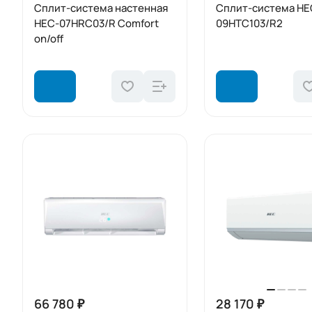
Сплит-система настенная
Сплит-система HE
HEC-07HRC03/R Comfort
09HTC103/R2
on/off
66 780 ₽
28 170 ₽