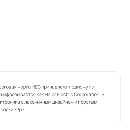
Торговая марка HEC принадлежит одному из
ифровывается как Haier Electric Corporation. В
ектроника с лаконичным дизайном и простым
сборки.</p>