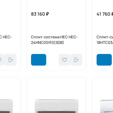
83 160 ₽
41 760 
C HEC-
Сплит-система HEC HEC-
Сплит-с
24HNC03/R3(SDB)
18HTC03