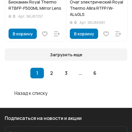
Биокамин Royal Thermo
Очаг электрический Royal
RTBFP-F500ML Mirror Lens
Thermo Allira RTFP/W-
AL40LS
0
Арт.
SKU87257
0
Арт.
SKU86981
В корзину
В корзину
Загрузить еще
1
2
3
...
6
Назад к списку
Подписаться
на новости и акции