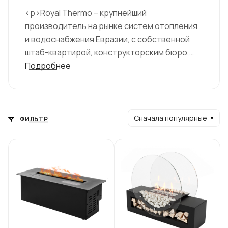
<p>Royal Thermo – крупнейший
производитель на рынке систем отопления
и водоснабжения Евразии, с собственной
штаб-квартирой, конструкторским бюро,
дизайн-студией и заводами в России. </p>
Подробнее
Сначала популярные
ФИЛЬТР