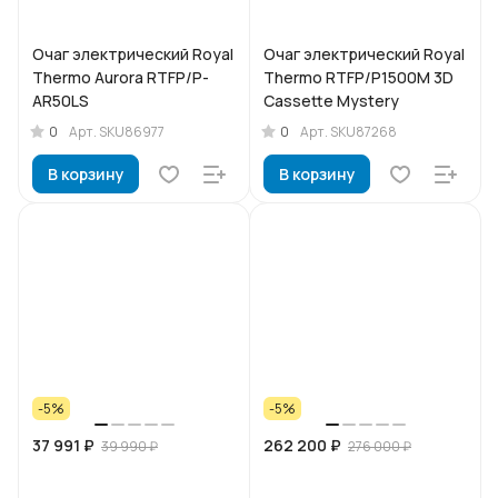
Очаг электрический Royal
Очаг электрический Royal
Thermo Aurora RTFP/P-
Thermo RTFP/P1500M 3D
AR50LS
Cassette Mystery
0
0
Арт.
SKU86977
Арт.
SKU87268
В корзину
В корзину
-5%
-5%
37 991 ₽
262 200 ₽
39 990 ₽
276 000 ₽