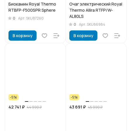
Биокамин Royal Thermo
Очаг электрический Royal
RTBFP-F500SPR Sphere
Thermo Allira RTFP/W-
AL80LS
0
Арт.
SKU87260
0
Арт.
SKU86984
В корзину
В корзину
-5%
-5%
42 741 ₽
43 691 ₽
44 990 ₽
45 990 ₽