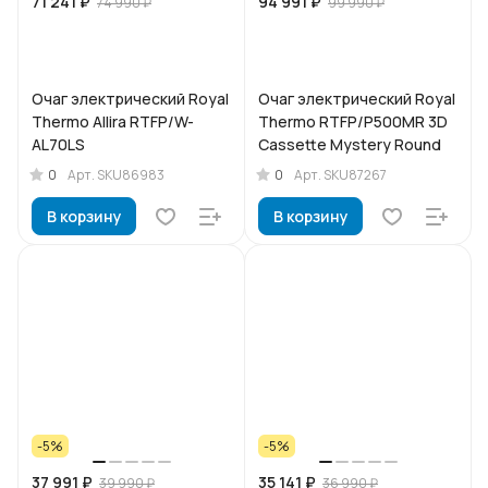
71 241 ₽
94 991 ₽
74 990 ₽
99 990 ₽
Очаг электрический Royal
Очаг электрический Royal
Thermo Allira RTFP/W-
Thermo RTFP/P500MR 3D
AL70LS
Cassette Mystery Round
0
0
Арт.
SKU86983
Арт.
SKU87267
В корзину
В корзину
-5%
-5%
37 991 ₽
35 141 ₽
39 990 ₽
36 990 ₽