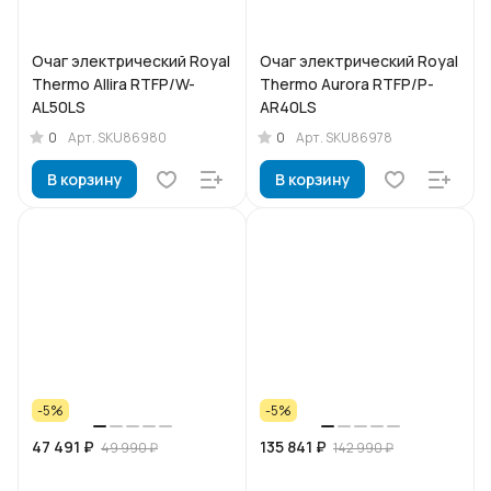
Очаг электрический Royal
Очаг электрический Royal
Thermo Allira RTFP/W-
Thermo Aurora RTFP/P-
AL50LS
AR40LS
0
0
Арт.
SKU86980
Арт.
SKU86978
В корзину
В корзину
-5%
-5%
47 491 ₽
135 841 ₽
49 990 ₽
142 990 ₽