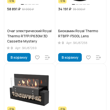
-5%
-5%
58 891 ₽
34 191 ₽
61 990 ₽
35 990 ₽
Очаг электрический Royal
Биокамин Royal Thermo
Thermo RTFP/P630M 3D
RTBFP-F500L Lens
Cassette Mystery
0
Арт.
SKU87258
0
Арт.
SKU87269
В корзину
В корзину
-5%
-5%