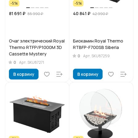
-5%
-5%
81 691 ₽
40 841 ₽
85 990 ₽
42 990 ₽
Очаг электрический Royal
Биокамин Royal Thermo
Thermo RTFP/P1000M 3D
RTBFP-F700SB Siberia
Cassette Mystery
0
Арт.
SKU87259
0
Арт.
SKU87271
В корзину
В корзину