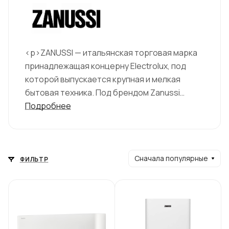
<p>ZANUSSI — итальянская торговая марка
принадлежащая концерну Electrolux, под
которой выпускается крупная и мелкая
бытовая техника. Под брендом Zanussi
производятся техника эконом и среднего
Подробнее
ценового сегмента. Ассортимент продукции
составляет большое разнообразие мелкой
и крупной бытовой техники, а также
климатического и профессионального
Сначала популярные
ФИЛЬТР
оборудования.</p>