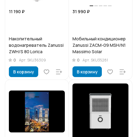
11 190 ₽
31 990 ₽
Накопительный
Мобильный кондиционер
водонагреватель Zanussi
Zanussi ZACM-09 MSH/N1
ZWH/S 80 Lorica
Massimo Solar
0
0
Арт.
SKU36309
Арт.
SKU35281
В корзину
В корзину