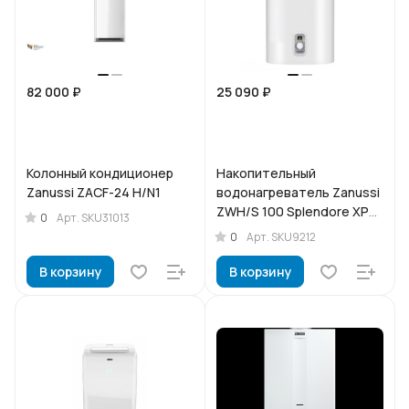
82 000 ₽
25 090 ₽
Колонный кондиционер
Накопительный
Zanussi ZACF-24 H/N1
водонагреватель Zanussi
ZWH/S 100 Splendore XP
0
Арт.
SKU31013
2.0
0
Арт.
SKU9212
В корзину
В корзину