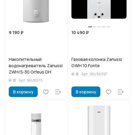
9 190 ₽
10 490 ₽
Накопительный
Газовая колонка Zanussi
водонагреватель Zanussi
GWH 10 Fonte
ZWH/S-30 Orfeus DH
0
Арт.
SKU36397
0
Арт.
SKU8672
В корзину
В корзину