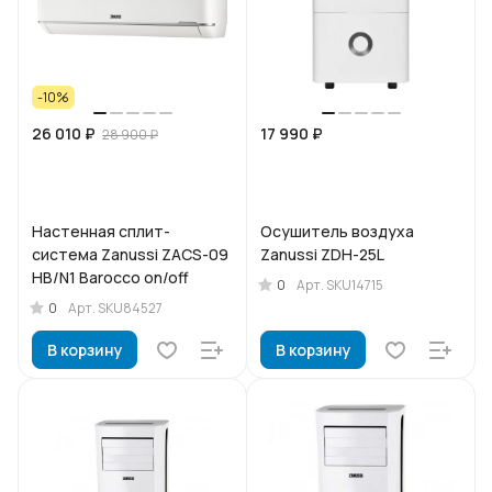
-10%
26 010 ₽
17 990 ₽
28 900 ₽
Настенная сплит-
Осушитель воздуха
система Zanussi ZACS-09
Zanussi ZDH-25L
HB/N1 Barocco on/off
0
Арт.
SKU14715
0
Арт.
SKU84527
В корзину
В корзину