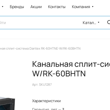
Бренды
Акции
Контакты
Компания
Каталог
ная сплит-система Dantex RK-60HTNE-W/RK-60BHTN
Канальная сплит-си
W/RK-60BHTN
Арт.
SKU1287
Характеристики
Гарантия, лет
—
3