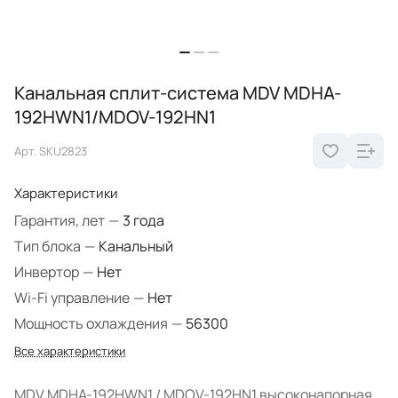
Канальная сплит-система MDV MDHA-
192HWN1/MDOV-192HN1
Арт.
SKU2823
Характеристики
Гарантия, лет
—
3 года
Тип блока
—
Канальный
Инвертор
—
Нет
Wi-Fi управление
—
Нет
Мощность охлаждения
—
56300
Все характеристики
MDV MDHA-192HWN1 / MDOV-192HN1 высоконапорная