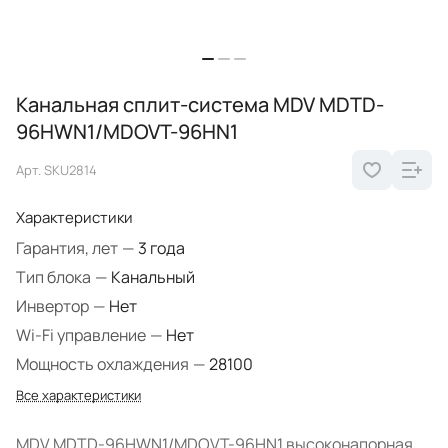
Канальная сплит-система MDV MDTD-
96HWN1/MDOVT-96HN1
Арт.
SKU2814
Характеристики
Гарантия, лет
—
3 года
Тип блока
—
Канальный
Инвертор
—
Нет
Wi-Fi управление
—
Нет
Мощность охлаждения
—
28100
Все характеристики
MDV MDTD-96HWN1/MDOVT-96HN1 высоконапорная