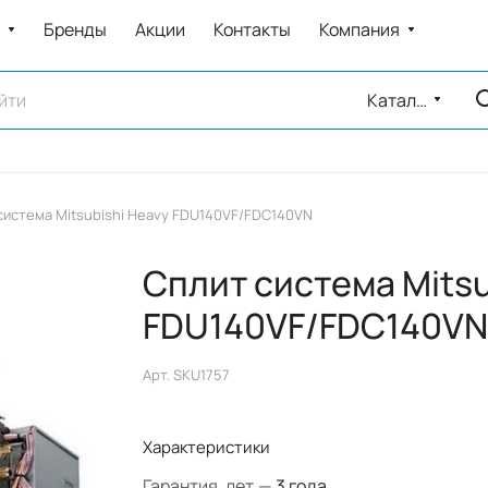
Бренды
Акции
Контакты
Компания
Каталог
система Mitsubishi Heavy FDU140VF/FDC140VN
Сплит система Mitsu
FDU140VF/FDC140VN
Арт.
SKU1757
Характеристики
Гарантия, лет
—
3 года