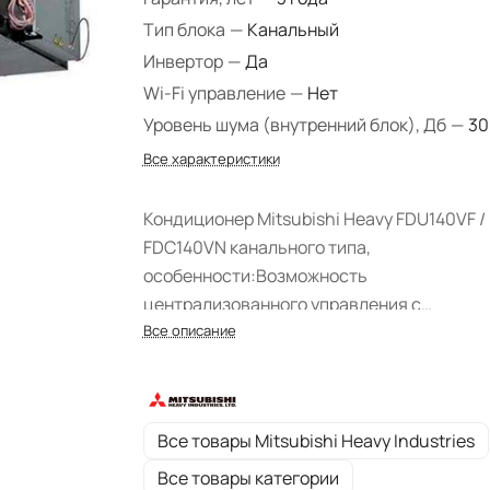
Тип блока
—
Канальный
Инвертор
—
Да
Wi-Fi управление
—
Нет
Уровень шума (внутренний блок), Дб
—
30
Все характеристики
Кондиционер Mitsubishi Heavy FDU140VF /
FDC140VN канального типа,
особенности:Возможность
централизованного управления с
использованием системы SuperlinkКласс
Все описание
энергопотребления «А»Высокая
эффективностьНадежностьШирокий
диапазон рабочих условийРазморозка по
Все товары Mitsubishi Heavy Industries
управлением микроконтроллераФункция
самодиагностикиАвторестартВстроенна
Все товары категории