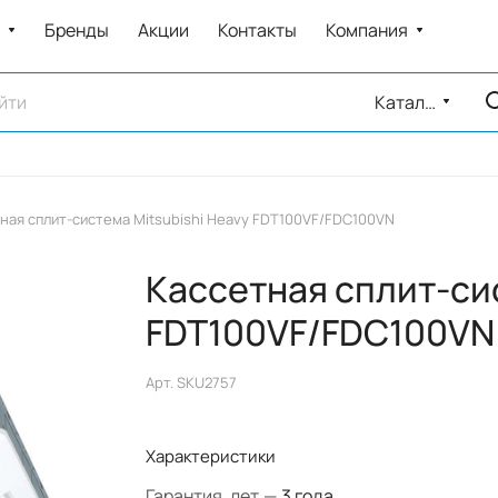
Бренды
Акции
Контакты
Компания
Каталог
ная сплит-система Mitsubishi Heavy FDT100VF/FDC100VN
Кассетная сплит-сис
FDT100VF/FDC100VN
Арт.
SKU2757
Характеристики
Гарантия, лет
—
3 года