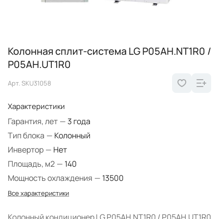
Колонная сплит-система LG P05AH.NT1R0 /
P05AH.UT1R0
Арт.
SKU31058
Характеристики
Гарантия, лет
—
3 года
Тип блока
—
Колонный
Инвертор
—
Нет
Площадь, м2
—
140
Мощность охлаждения
—
13500
Все характеристики
Колонный кондиционер LG P05AH.NT1R0 / P05AH.UT1R0