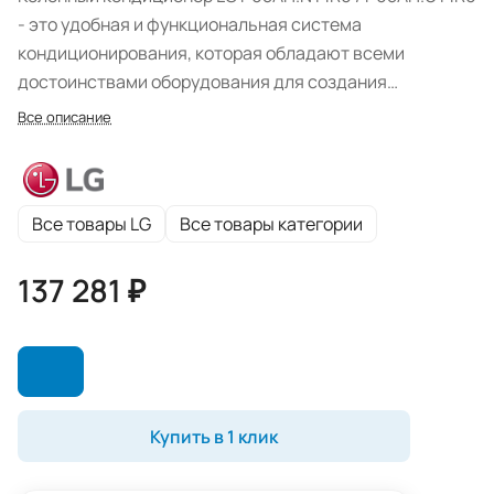
- это удобная и функциональная система
кондиционирования, которая обладают всеми
достоинствами оборудования для создания
комфортного микроклимата. Агрегаты этого
Все описание
семейства имеют несколько режимов работы, а также
оснащены фильтрами тонкой очистки воздуха.
Все товары LG
Все товары категории
137 281 ₽
Купить в 1 клик