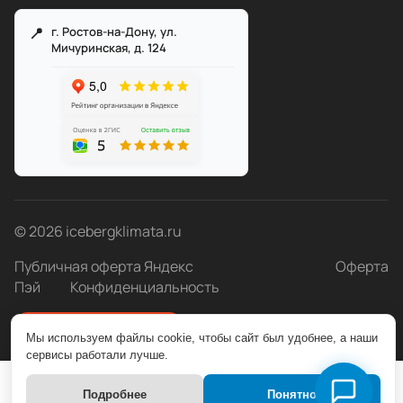
г. Ростов-на-Дону, ул.
Мичуринская, д. 124
Служба поддержки
Мы онлайн
© 2026 icebergklimata.ru
Публичная оферта Яндекс
Оферта
Пэй
Конфиденциальность
Быстро с 1С-Битрикс
Мы используем файлы cookie, чтобы сайт был удобнее, а наши
сервисы работали лучше.
Подробнее
Понятно
Главная
Каталог
Корзина
Избранные
Кабинет
Сравнение