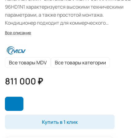
96HD1N1 характеризуется высокими техническими
параметрами, а также простотой монтажа.
Кондиционер подходит для коммерческого
применения. В данной модели используется надежный
Все описание
инверторный компрессор, отличающийся высокой
энергоэффективностью и долгим сроком
эксплуатации.
Все товары MDV
Все товары категории
811 000 ₽
Купить в 1 клик