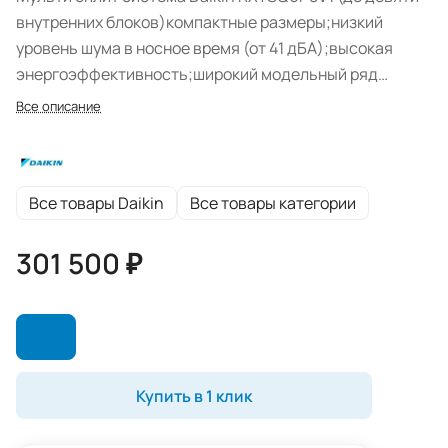
внутренних блоков)компактные размеры;низкий
уровень шума в носное время (от 41 дБА);высокая
энергоэффективность;широкий модельный ряд
применяемых внутренних блоков SPLIT и SKY AIR,
Все описание
имеющих современный дизайн и высокие
потребительские качества;до 9 внутренних блоков в
одной системе.
Все товары Daikin
Все товары категории
301 500 ₽
Купить в 1 клик