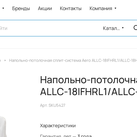
Бренды
Акции
Контакты
Компания
Каталог
е
Напольно-потолочная сплит-система Aero ALLC-18IFHRL1/ALLC-18
Напольно-потолочна
ALLC-18IFHRL1/ALLC
Арт.
SKU5427
Характеристики
Гарантия, лет
—
3 года