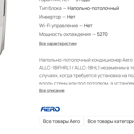
Тип блока
—
Напольно-потолочный
Инвертор
—
Нет
Wi-Fi управление
—
Нет
Мощность охлаждения
—
5270
Все характеристики
Напольно-потолочный кондиционер Aero
ALLC-18IFHRL1 / ALLC-18HL1 незаменим в т
случаях, когда требуется установка на по
вдоль стены или под потолком, а установ
кассетных блоков невозможна из-за
Все описание
отсутствия в помещении подвесного пот
или потому, что оно слишком вытянуто по
форме.
Все товары Aero
Все товары категор