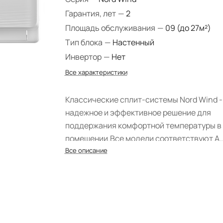
Гарантия, лет
—
2
Площадь обслуживания
—
09 (до 27м²)
Тип блока
—
Настенный
Инвертор
—
Нет
Все характеристики
Классические сплит-системы Nord Wind -
надежное и эффективное решение для
поддержания комфортной температуры в
помещении.
Все модели соответствуют А
классу энергоэффективности.
Все описание
Кондицион
имеют стильный современный дизайн.
На
панели располагается скрытый LED-дисп
который отображает температуру работы
при необходимости отключается.
В серии
Nord Wind представлен широкий модель