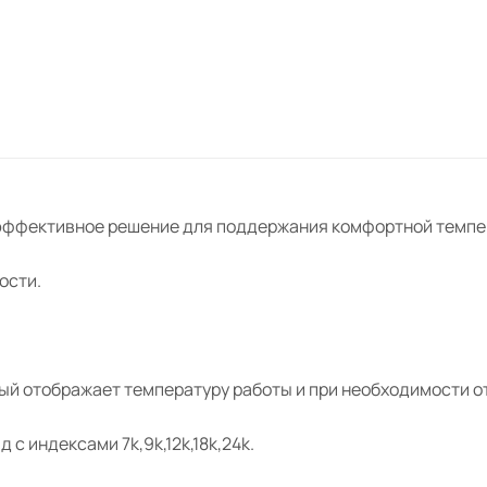
ряд с индексами 7k,9k,12k,18k,24k.
 эффективное решение для поддержания комфортной темпе
ости.
ый отображает температуру работы и при необходимости о
с индексами 7k,9k,12k,18k,24k.