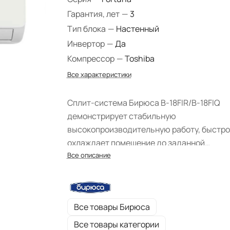
Гарантия, лет
—
3
Тип блока
—
Настенный
Инвертор
—
Да
Компрессор
—
Toshiba
Все характеристики
Сплит-система Бирюса B-18FIR/B-18FIQ
демонстрирует стабильную
высокопроизводительную работу, быстро
охлаждает помещение до заданной
температуры и точно ее поддерживает. О
Все описание
оборудована всеми необходимыми
функциями и режимами для поддержания
комфортного микроклимата в помещении.
Все товары Бирюса
Многоуровневая система защиты позвол
сохранить прибор в первоначальном
Все товары категории