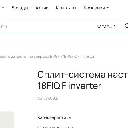
Бренды
Акции
Контакты
Компания
Каталог
система настенная Бирюса B-18FIR/B-18FIQ F inverter
Сплит-система наст
18FIQ F inverter
Арт.
SKU927
Характеристики
Серия
—
Fortuna