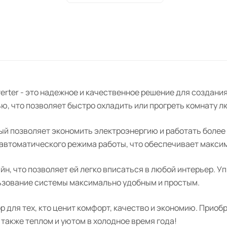
состоянии и продлить его срок эксплуата
verter - это надежное и качественное решение для создан
, что позволяет быстро охладить или прогреть комнату л
й позволяет экономить электроэнергию и работать более 
ию автоматического режима работы, что обеспечивает макс
н, что позволяет ей легко вписаться в любой интерьер. 
льзование системы максимально удобным и простым.
бор для тех, кто ценит комфорт, качество и экономию. Прио
 также теплом и уютом в холодное время года!