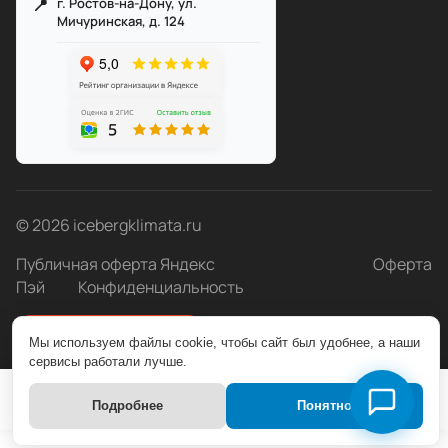
г. Ростов-на-Дону, ул.
Мичуринская, д. 124
Служба поддержки
Мы онлайн
© 2026 icebergklimata.ru
Публичная оферта Яндекс
Оферта
Пэй
Конфиденциальность
Быстро с 1С-Битрикс
Мы используем файлы cookie, чтобы сайт был удобнее, а наши
сервисы работали лучше.
Подробнее
Понятно
Главная
Каталог
Корзина
Избранные
Кабинет
Сравнение