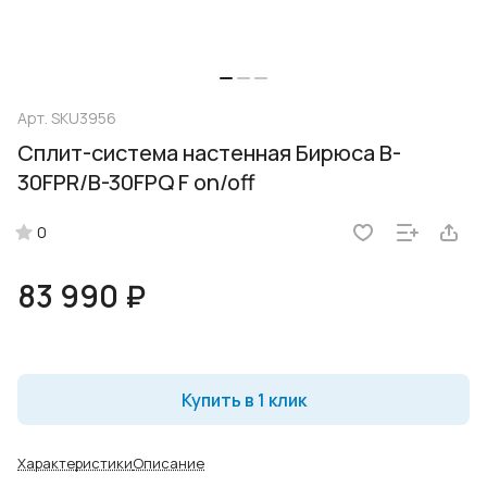
Арт.
SKU3956
Сплит-система настенная Бирюса B-
30FPR/B-30FPQ F on/off
0
83 990 ₽
Купить в 1 клик
Характеристики
Описание