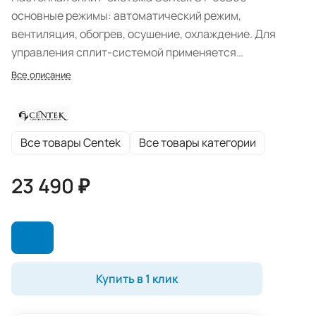
основные режимы: автоматический режим,
вентиляция, обогрев, осушение, охлаждение. Для
управления сплит-системой применяется
беспроводной пульт ДУ. Класс энергопотребления А.
Все описание
Все товары Centek
Все товары категории
23 490 ₽
Купить в 1 клик