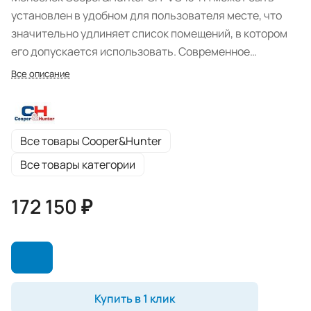
установлен в удобном для пользователя месте, что
значительно удлиняет список помещений, в котором
его допускается использовать. Современное
оборудование выполнено в эргономичной форме и
Все описание
ультратонком размере, но при этом успешно может
работать в режиме обогрева и охлаждения воздуха.
Все товары Cooper&Hunter
Все товары категории
172 150 ₽
Купить в 1 клик