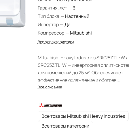
Гарантия, лет
—
3
Тип блока
—
Настенный
Инвертор
—
Да
Компрессор
—
Mitsubishi
Все характеристики
Mitsubishi Heavy Industries SRK25ZTL-W /
SRC25ZTL-W — инверторная сплит-систе
для помещений до 25 м². Обеспечивает
эффективное охлаждение и обогрев,
работает на экологичном фреоне R32, тих
Все описание
энергоэффективная, класс
энергоэффективности A++.
Все товары Mitsubishi Heavy Industries
Все товары категории