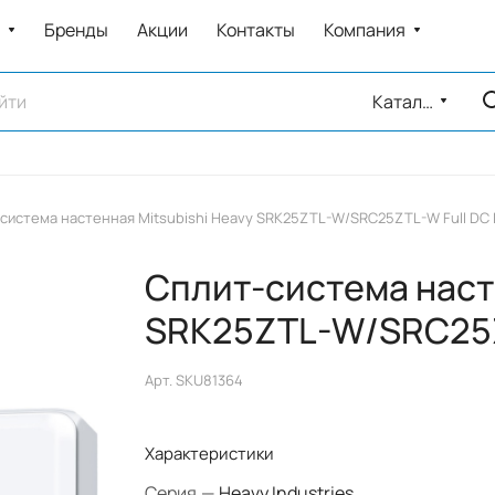
Бренды
Акции
Контакты
Компания
Каталог
система настенная Mitsubishi Heavy SRK25ZTL-W/SRC25ZTL-W Full DC I
Сплит-система насте
SRK25ZTL-W/SRC25ZT
Арт.
SKU81364
Характеристики
Серия
—
Heavy Industries