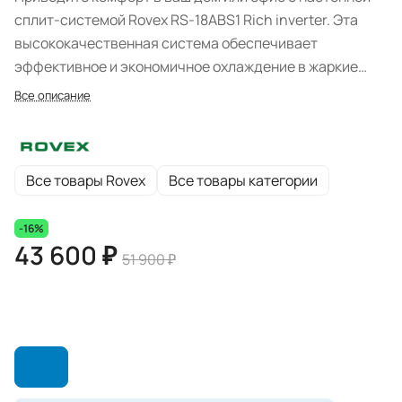
сплит-системой Rovex RS-18ABS1 Rich inverter. Эта
высококачественная система обеспечивает
эффективное и экономичное охлаждение в жаркие
летние дни и надежное обогрев в холодные месяцы.
Все описание
Все товары Rovex
Все товары категории
-16%
43 600 ₽
51 900 ₽