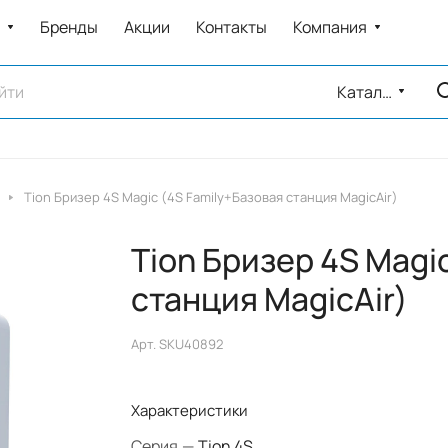
Бренды
Акции
Контакты
Компания
Каталог
Tion Бризер 4S Magic (4S Family+Базовая станция MagicAir)
Tion Бризер 4S Magi
станция MagicAir)
Арт.
SKU40892
Характеристики
Серия
—
Tion 4S