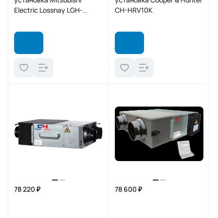
Electric Lossnay LGH-
CH-HRV10K
25RVX-E
78 220 ₽
78 600 ₽