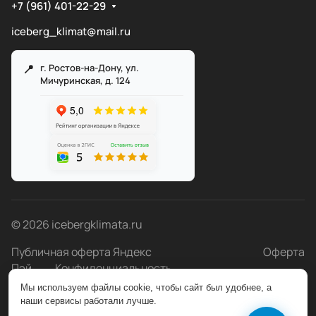
+7 (961) 401-22-29
iceberg_klimat@mail.ru
г. Ростов-на-Дону, ул.
Мичуринская, д. 124
Служба поддержки
Мы онлайн
© 2026 icebergklimata.ru
Публичная оферта Яндекс
Оферта
Пэй
Конфиденциальность
Мы используем файлы cookie, чтобы сайт был удобнее, а
Быстро с 1С-Битрикс
наши сервисы работали лучше.